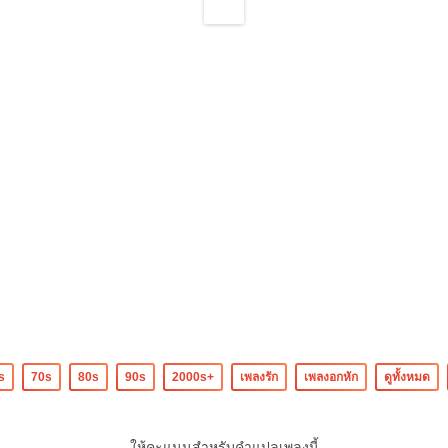
s
70s
80s
90s
2000s+
เพลงรัก
เพลงอกหัก
ดูทั้งหมด
ให้คะแนนสำหรับคำแปลเพลงนี้