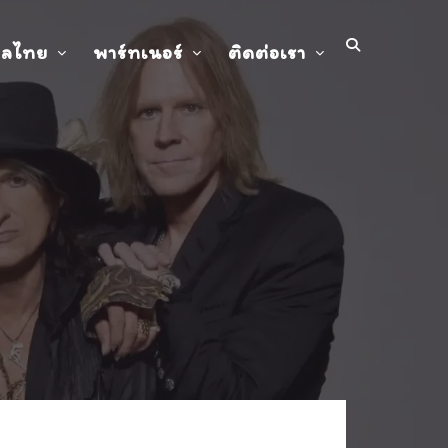
ปลไทย
พาร์ทเนอร์
ติดต่อเรา