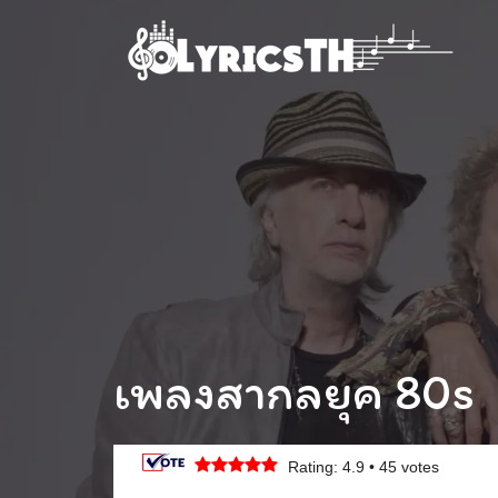
เพลงสากลยุค 80s
Rating: 4.9
•
45
votes