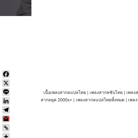
เนื้อเพลงสากลแปลไทย
|
เพลงสากลซับไทย
|
เพลง
สากลยุค 2000s+
|
เพลงสากลแปลไทยทั้งหมด
|
เพลง