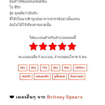
มันทำให้คุณหลงเสน่ห์ฉัน
โถ ที่รัก
อุ้ย คุณคิดว่าฉันรัก-
ที่ได้เป็นนางฟ้าถูกส่งมาจากสวรรค์อย่างงั้นเหรอ
ฉันไม่ได้ไร้เดียงสาขนาดนั้น
ให้คะแนนสำหรับคำแปลเพลงนี้
คะแนนเฉลี่ย
5
คะแนน, จำนวนคนโหวต
6
คน
50s
60s
70s
80s
90s
2000s+
เพลงรัก
เพลงอกหัก
ดูทั้งหมด
ค้นหาเพลง
❤️ เพลงอื่นๆ จาก
Britney Spears