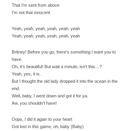
That I’m sent from above
I’m not that innocent
Yeah, yeah, yeah, yeah, yeah, yeah
Yeah, yeah, yeah, yeah, yeah, yeah
Britney! Before you go, there’s something I want you to
have.
Oh, it’s beautiful! But wait a minute, isn’t this…?
Yeah, yes, it is.
But I thought the old lady dropped it into the ocean in the
end.
Well, baby, I went down and got it for ya.
Aw, you shouldn’t have!
Oops, I did it again to your heart
Got lost in this game, oh, baby (Baby)