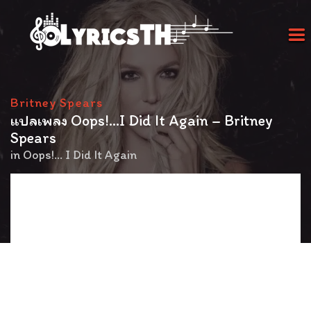
Britney Spears
แปลเพลง Oops!…I Did It Again – Britney
Spears
in
Oops!… I Did It Again